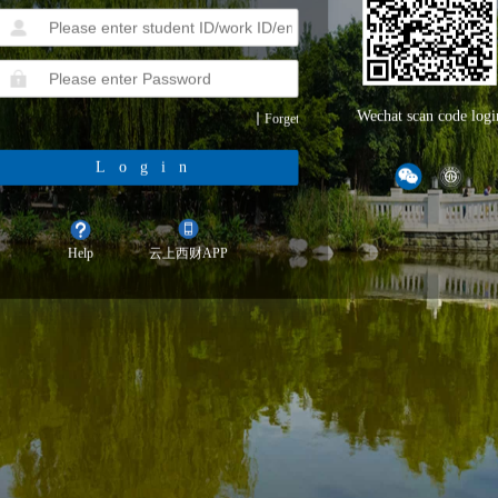
Wechat scan code logi
Forget
Login
Help
云上西财APP